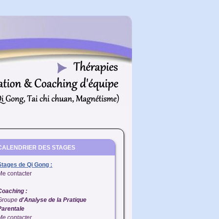
Plan du site
Accessibilité
Contenu
Menu
CALENDRIER DES STAGES
Stages de Qi Gong :
Me contacter
Coaching :
Groupe
d'Analyse de la Pratique
Parenta
le
Me contacter