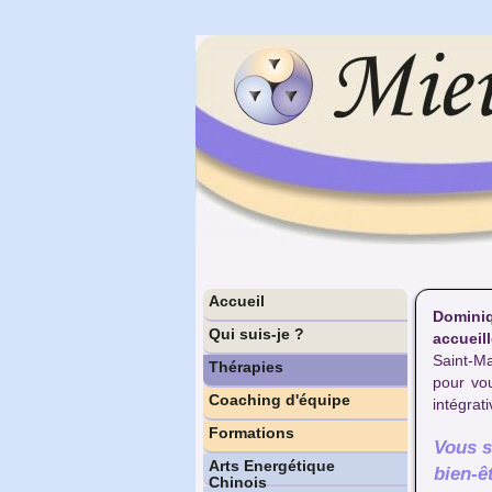
Accueil
Dominiq
Qui suis-je ?
accueil
Saint-Ma
Thérapies
pour vo
Coaching d'équipe
intégrat
Formations
Vous s
Arts Energétique
bien-ê
Chinois