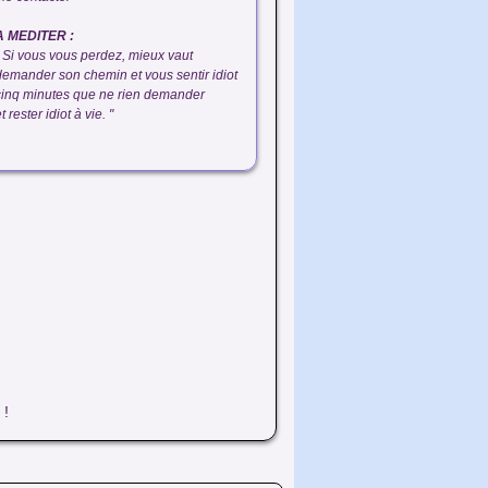
A MEDITER :
" Si vous vous perdez, mieux vaut
demander son chemin et vous sentir idiot
cinq minutes que ne rien demander
t rester idiot à vie. "
 !