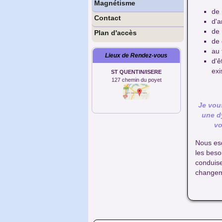
Magnétisme
de 
Contact
d'a
de 
Plan d'accès
de 
au 
Lieux de Rendez-vous
d'ê
exi
ST QUENTIN/ISERE
127 chemin du poyet
Je vou
une d
vo
Nous esq
les beso
conduis
changem