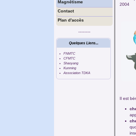
Magnétisme
2004
Contact
Plan d'accès
--------
Quelques Liens...
FNMTC
CFMTC
Shaoyang
Kunming
Association TDKA
Il est bé
che
app
che
quo
ins