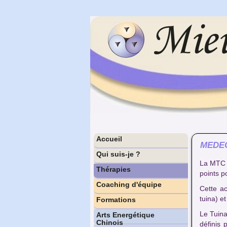
Accueil
MEDEC
Qui suis-je ?
La MTC d
Thérapies
points p
Coaching d'équipe
Cette ac
tuina) 
Formations
Le Tuina
Arts Energétique
Chinois
définis 